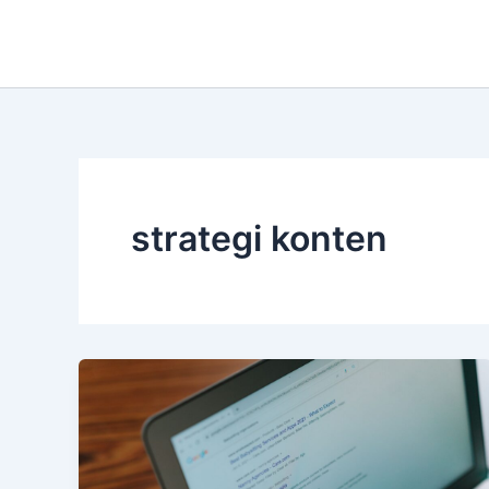
Lewati
ke
konten
strategi konten