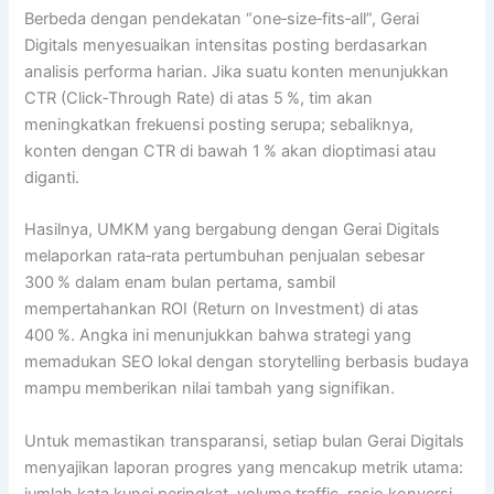
Berbeda dengan pendekatan “one‑size‑fits‑all”, Gerai
Digitals menyesuaikan intensitas posting berdasarkan
analisis performa harian. Jika suatu konten menunjukkan
CTR (Click‑Through Rate) di atas 5 %, tim akan
meningkatkan frekuensi posting serupa; sebaliknya,
konten dengan CTR di bawah 1 % akan dioptimasi atau
diganti.
Hasilnya, UMKM yang bergabung dengan Gerai Digitals
melaporkan rata‑rata pertumbuhan penjualan sebesar
300 % dalam enam bulan pertama, sambil
mempertahankan ROI (Return on Investment) di atas
400 %. Angka ini menunjukkan bahwa strategi yang
memadukan SEO lokal dengan storytelling berbasis budaya
mampu memberikan nilai tambah yang signifikan.
Untuk memastikan transparansi, setiap bulan Gerai Digitals
menyajikan laporan progres yang mencakup metrik utama:
jumlah kata kunci peringkat, volume traffic, rasio konversi,