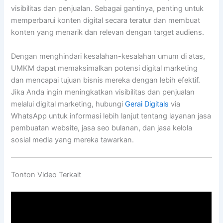
visibilitas dan penjualan. Sebagai gantinya, penting untuk
memperbarui konten digital secara teratur dan membuat
konten yang menarik dan relevan dengan target audiens.
Dengan menghindari kesalahan-kesalahan umum di atas,
UMKM dapat memaksimalkan potensi digital marketing
dan mencapai tujuan bisnis mereka dengan lebih efektif.
Jika Anda ingin meningkatkan visibilitas dan penjualan
melalui digital marketing, hubungi
Gerai Digitals
via
WhatsApp untuk informasi lebih lanjut tentang layanan jasa
pembuatan website, jasa seo bulanan, dan jasa kelola
sosial media yang mereka tawarkan.
Tonton Video Terkait