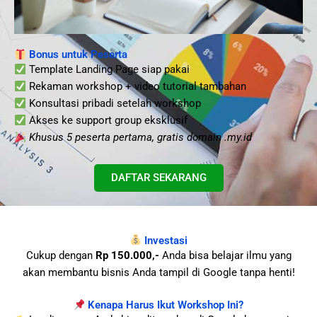
Bonus untuk Peserta
Template Landing Page siap pakai
Rekaman workshop + video tutorial tambahan
Konsultasi pribadi setelah workshop
Akses ke support group eksklusif
Khusus 5 peserta pertama, gratis domain .my.id
DAFTAR SEKARANG
Investasi
Cukup dengan
Rp 150.000,-
Anda bisa belajar ilmu yang
akan membantu bisnis Anda tampil di Google tanpa henti!
Kenapa Harus Ikut Workshop Ini?