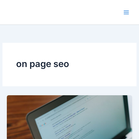
Lewati
ke
konten
on page seo