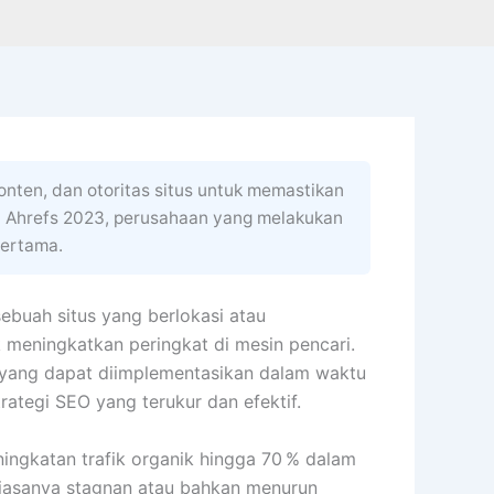
onten, dan otoritas situs untuk memastikan
a Ahrefs 2023, perusahaan yang melakukan
pertama.
sebuah situs yang berlokasi atau
 meningkatkan peringkat di mesin pencari.
i yang dapat diimplementasikan dalam waktu
ategi SEO yang terukur dan efektif.
ingkatan trafik organik hingga 70 % dalam
biasanya stagnan atau bahkan menurun