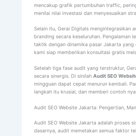
mencakup grafik pertumbuhan traffic, peringk
menilai nilai investasi dan menyesuaikan str
Selain itu, Gerai Digitals mengintegrasika
branding secara keseluruhan. Pengalaman l
taktik dengan dinamika pasar Jakarta yang 
kami siap memberikan konsultasi gratis mel
Setelah tiga fase audit yang terstruktur, G
secara sinergis. Di sinilah
Audit SEO Websit
mingguan dapat cepat menurun kembali. Pa
langkah itu krusial, dan memberi contoh ny
Audit SEO Website Jakarta: Pengertian, Man
Audit SEO Website Jakarta adalah proses si
dasarnya, audit memetakan semua faktor te