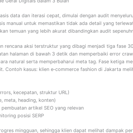
e Gerai Digitals dalam 3 Bulan
sis data dan iterasi cepat, dimulai dengan audit menyelu
s manual untuk memastikan tidak ada detail yang terlewat
lkan temuan yang lebih akurat dibandingkan audit sepenuh
sun rencana aksi terstruktur yang dibagi menjadi tiga fase 
epatan halaman di bawah 3 detik dan memperbaiki error cr
ara natural serta memperbaharui meta tag. Fase ketiga me
kait. Contoh kasus: klien e‑commerce fashion di Jakarta mel
errors, kecepatan, struktur URL)
e, meta, heading, konten)
 pembuatan artikel SEO yang relevan
itoring posisi SERP
rogres mingguan, sehingga klien dapat melihat dampak perb