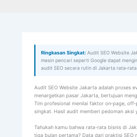
Ringkasan Singkat:
Audit SEO Website Jak
mesin pencari seperti Google dapat mengi
audit SEO secara rutin di Jakarta rata‑rat
Audit SEO Website Jakarta adalah proses eva
menargetkan pasar Jakarta, bertujuan mengi
Tim profesional menilai faktor on‑page, of
singkat. Hasil audit memberi pedoman aksi 
Tahukah kamu bahwa rata-rata bisnis di Jak
tiga bulan pertama? Data dari praktisi SE