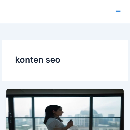
Lewati
ke
konten
konten seo