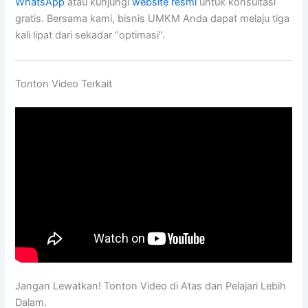
WhatsApp
atau kunjungi
website resmi
untuk konsultasi
gratis. Bersama kami, bisnis UMKM Anda dapat melaju tiga
kali lipat dari sekadar “optimasi”.
Tonton Video Terkait
Jangan Lewatkan! Tonton Video di Atas dan Pelajari Lebih
Dalam.