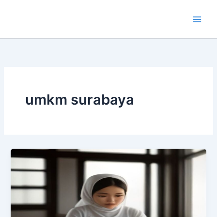
Lewati
ke
konten
umkm surabaya