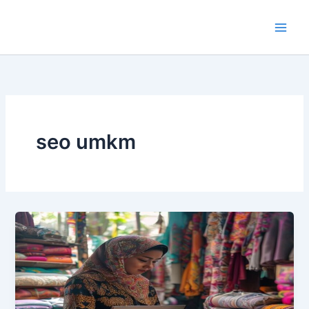
Lewati
ke
konten
seo umkm