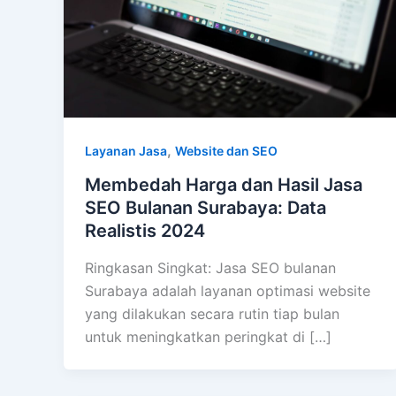
,
Layanan Jasa
Website dan SEO
Membedah Harga dan Hasil Jasa
SEO Bulanan Surabaya: Data
Realistis 2024
Ringkasan Singkat: Jasa SEO bulanan
Surabaya adalah layanan optimasi website
yang dilakukan secara rutin tiap bulan
untuk meningkatkan peringkat di […]