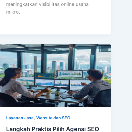
meningkatkan visibilitas online usaha
mikro,
,
Layanan Jasa
Website dan SEO
Langkah Praktis Pilih Agensi SEO