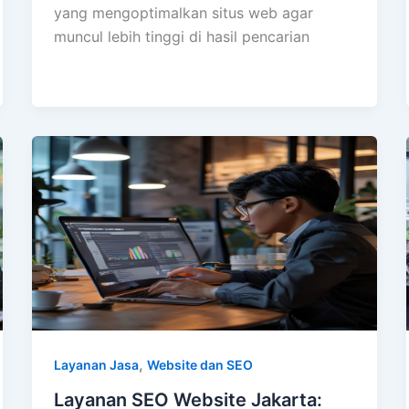
yang mengoptimalkan situs web agar
muncul lebih tinggi di hasil pencarian
,
Layanan Jasa
Website dan SEO
Layanan SEO Website Jakarta: