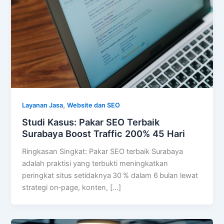
,
Layanan Jasa
Website dan SEO
Studi Kasus: Pakar SEO Terbaik
Surabaya Boost Traffic 200% 45 Hari
Ringkasan Singkat: Pakar SEO terbaik Surabaya
adalah praktisi yang terbukti meningkatkan
peringkat situs setidaknya 30 % dalam 6 bulan lewat
strategi on‑page, konten, […]