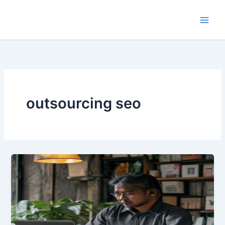
Lewati
ke
konten
outsourcing seo