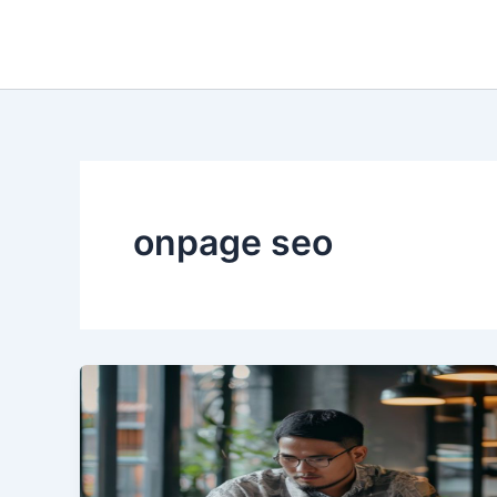
Lewati
ke
konten
onpage seo