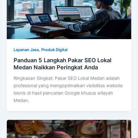
,
Layanan Jasa
Produk Digital
Panduan 5 Langkah Pakar SEO Lokal
Medan Naikkan Peringkat Anda
Ringkasan Singkat: Pakar SEO Lokal Medan adalah
profesional yang mengoptimalkan visibilitas website
bisnis di hasil pencarian Google khusus wilayah
Medan.