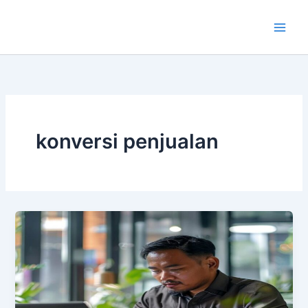
Lewati
ke
konten
konversi penjualan