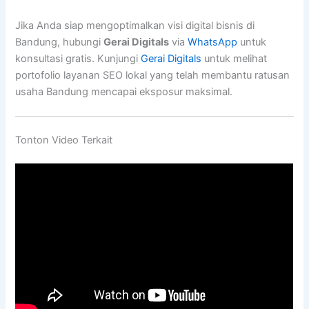
Jika Anda siap mengoptimalkan visi digital bisnis di
Bandung, hubungi
Gerai Digitals
via
WhatsApp
untuk
konsultasi gratis. Kunjungi
Gerai Digitals
untuk melihat
portofolio layanan SEO lokal yang telah membantu ratusan
usaha Bandung mencapai eksposur maksimal.
Tonton Video Terkait