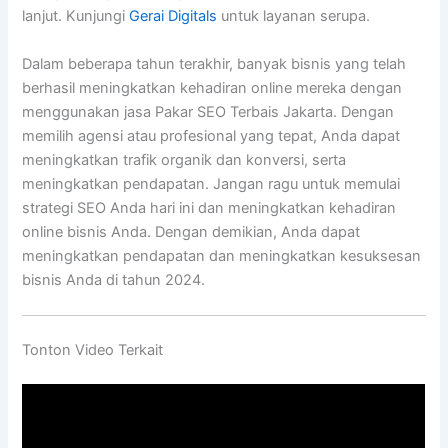
lanjut. Kunjungi
Gerai Digitals
untuk layanan serupa.
Dalam beberapa tahun terakhir, banyak bisnis yang telah
berhasil meningkatkan kehadiran online mereka dengan
menggunakan jasa Pakar SEO Terbais Jakarta. Dengan
memilih agensi atau profesional yang tepat, Anda dapat
meningkatkan trafik organik dan konversi, serta
meningkatkan pendapatan. Jangan ragu untuk memulai
strategi SEO Anda hari ini dan meningkatkan kehadiran
online bisnis Anda. Dengan demikian, Anda dapat
meningkatkan pendapatan dan meningkatkan kesuksesan
bisnis Anda di tahun 2024.
Tonton Video Terkait