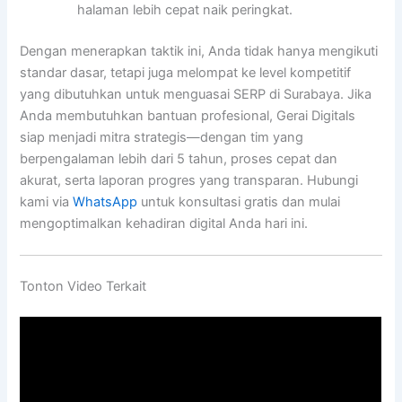
halaman lebih cepat naik peringkat.
Dengan menerapkan taktik ini, Anda tidak hanya mengikuti
standar dasar, tetapi juga melompat ke level kompetitif
yang dibutuhkan untuk menguasai SERP di Surabaya. Jika
Anda membutuhkan bantuan profesional, Gerai Digitals
siap menjadi mitra strategis—dengan tim yang
berpengalaman lebih dari 5 tahun, proses cepat dan
akurat, serta laporan progres yang transparan. Hubungi
kami via
WhatsApp
untuk konsultasi gratis dan mulai
mengoptimalkan kehadiran digital Anda hari ini.
Tonton Video Terkait