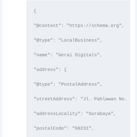
{

"@context": "https://schema.org",

"@type": "LocalBusiness",

"name": "Gerai Digitals",

"address": {

"@type": "PostalAddress",

"streetAddress": "Jl. Pahlawan No. 12"
"addressLocality": "Surabaya",

"postalCode": "60231",
