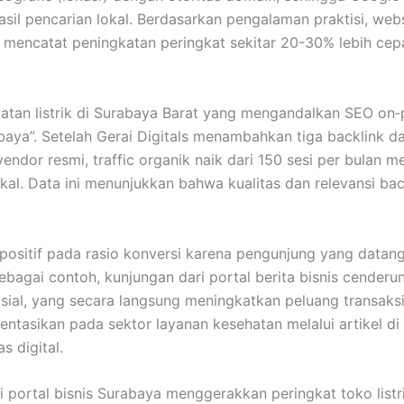
sil pencarian lokal. Berdasarkan pengalaman praktisi, web
nya mencatat peningkatan peringkat sekitar 20-30% lebih 
latan listrik di Surabaya Barat yang mengandalkan SEO on
abaya”. Setelah Gerai Digitals menambahkan tiga backlink dar
 vendor resmi, traffic organik naik dari 150 sesi per bulan 
l. Data ini menunjukkan bahwa kualitas dan relevansi back
positif pada rasio konversi karena pengunjung yang datan
agai contoh, kunjungan dari portal berita bisnis cenderung
sosial, yang secara langsung meningkatkan peluang transak
entasikan pada sektor layanan kesehatan melalui artikel di
s digital.
i portal bisnis Surabaya menggerakkan peringkat toko listr