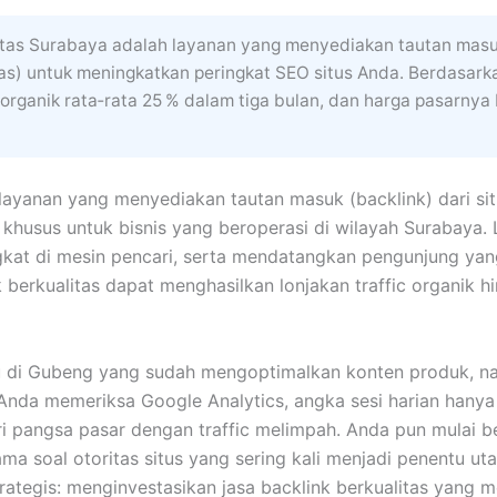
tas Surabaya adalah layanan yang menyediakan tautan masuk (
tas) untuk meningkatkan peringkat SEO situs Anda. Berdasark
organik rata‑rata 25 % dalam tiga bulan, dan harga pasarny
layanan yang menyediakan tautan masuk (backlink) dari situ
h, khusus untuk bisnis yang beroperasi di wilayah Surabaya.
gkat di mesin pencari, serta mendatangkan pengunjung y
k berkualitas dapat menghasilkan lonjakan traffic organik h
u di Gubeng yang sudah mengoptimalkan konten produk, na
i Anda memeriksa Google Analytics, angka sesi harian hanya 
ri pangsa pasar dengan traffic melimpah. Anda pun mulai 
ama soal otoritas situs yang sering kali menjadi penentu 
trategis: menginvestasikan jasa backlink berkualitas yang