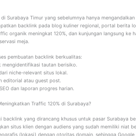
k di Surabaya Timur yang sebelumnya hanya mengandalkan m
tkan backlink pada blog kuliner regional, portal berita lo
raffic organik meningkat 120%, dan kunjungan langsung ke
servasi meja.
s pembuatan backlink berkualitas:
uk mengidentifikasi tautan berisiko.
ari niche-relevant situs lokal.
editorial atau guest post.
 SEO dan laporan progres harian.
Meningkatkan Traffic 120% di Surabaya?
gi backlink yang dirancang khusus untuk pasar Surabaya b
an situs klien dengan audiens yang sudah memiliki niat bel
afis (lokasi) dengan otoritas domain, sehingga Google m