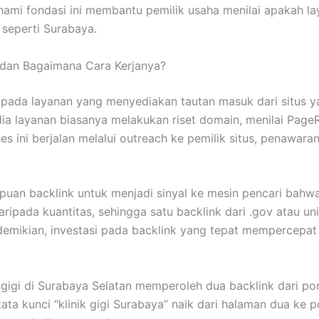
ami fondasi ini membantu pemilik usaha menilai apakah lay
 seperti Surabaya.
u dan Bagaimana Cara Kerjanya?
pada layanan yang menyediakan tautan masuk dari situs yang
dia layanan biasanya melakukan riset domain, menilai Page
ses ini berjalan melalui outreach ke pemilik situs, penawar
puan backlink untuk menjadi sinyal ke mesin pencari bahw
 daripada kuantitas, sehingga satu backlink dari .gov atau 
 demikian, investasi pada backlink yang tepat mempercepa
gigi di Surabaya Selatan memperoleh dua backlink dari port
ta kunci “klinik gigi Surabaya” naik dari halaman dua ke p