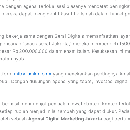
a dengan agensi terlokalisasi biasanya mencatat peningk
mereka dapat mengidentifikasi titik lemah dalam funnel p
 bekerja sama dengan Gerai Digitals memanfaatkan layan
 pencarian “snack sehat Jakarta,” mereka memperoleh 1500
besar Rp 200.000.000 dalam enam bulan. Kesuksesan ini m
patan nyata.
latform
mitra-umkm.com
yang menekankan pentingnya kolab
okal. Dengan dukungan agensi yang tepat, investasi digital
hasil menggenjot penjualan lewat strategi konten terlokal
iap rupiah menjadi nilai tambah yang dapat diukur. Pada 
 oleh sebuah
Agensi Digital Marketing Jakarta
bagi pertum