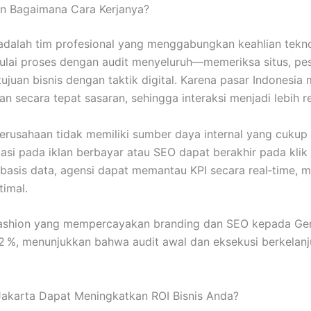
dan Bagaimana Cara Kerjanya?
 adalah tim profesional yang menggabungkan keahlian tekno
ulai proses dengan audit menyeluruh—memeriksa situs, pe
uan bisnis dengan taktik digital. Karena pasar Indonesia
 secara tepat sasaran, sehingga interaksi menjadi lebih r
erusahaan tidak memiliki sumber daya internal yang cukup 
tasi pada iklan berbayar atau SEO dapat berakhir pada kli
asis data, agensi dapat memantau KPI secara real‑time, m
timal.
ashion yang mempercayakan branding dan SEO kepada Gerai D
32 %, menunjukkan bahwa audit awal dan eksekusi berkela
Jakarta Dapat Meningkatkan ROI Bisnis Anda?