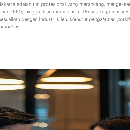
g Jakarta adalah tim profesional yang merancang, mengek
cari (SEO) hingga iklan media sosial. Proses kerja biasany
sesuaikan dengan industri klien.
Menurut pengalaman prakti
tumbuhan.