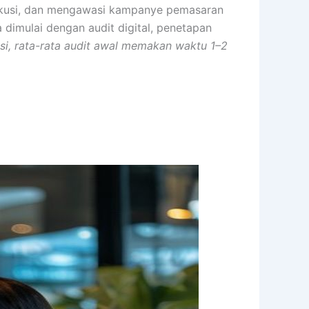
sekusi, dan mengawasi kampanye pemasaran
a dimulai dengan audit digital, penetapan
si, rata-rata audit awal memakan waktu 1–2