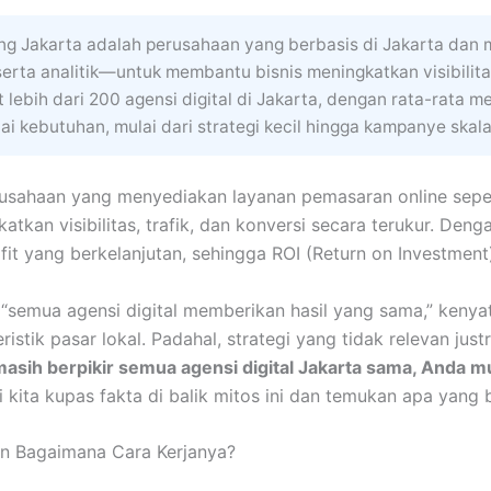
ing Jakarta adalah perusahaan yang berbasis di Jakarta da
 serta analitik—untuk membantu bisnis meningkatkan visibilita
lebih dari 200 agensi digital di Jakarta, dengan rata-rata me
 kebutuhan, mulai dari strategi kecil hingga kampanye skala
erusahaan yang menyediakan layanan pemasaran online sepe
tkan visibilitas, trafik, dan konversi secara terukur. Den
t yang berkelanjutan, sehingga ROI (Return on Investment)
emua agensi digital memberikan hasil yang sama,” kenya
istik pasar lokal. Padahal, strategi yang tidak relevan ju
asih berpikir semua agensi digital Jakarta sama, Anda 
 kita kupas fakta di balik mitos ini dan temukan apa yan
dan Bagaimana Cara Kerjanya?